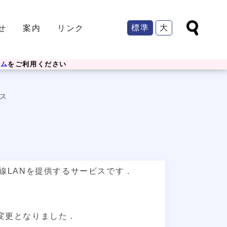
標準
大
せ
案内
リンク
ーム
をご利用ください
ス
線LANを提供するサービスです．
証に変更となりました．