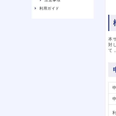
注意事項
利用ガイド
本
対
て