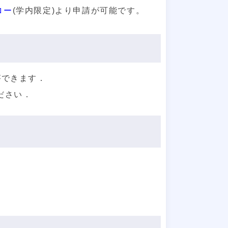
ロー
(学内限定)より申請が可能です。
ができます．
ださい．