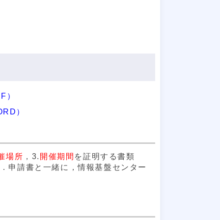
F）
ORD）
催場所
，3.
開催期間
を証明する書類
す．申請書と一緒に，情報基盤センター