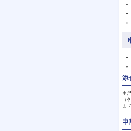
添
申
（
ま
申