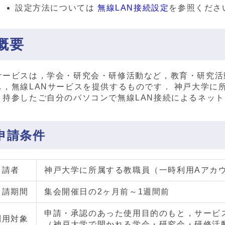
設定方法については
無線LAN接続設定
を参照くださ
概要
サービスは，学会・研究会・研修活動など，教育・研究活
し，無線LANサービスを提供するものです． 神戸大学に
，持参したご自分のパソコンで無線LAN接続によるネッ
申請条件
申請者
神戸大学に所属する教職員（一時利用Aアカ
申請期間
集会開催日の2ヶ月前～1週間前
申請・承認のあった使用目的のもと，サービ
利用対象
（神戸大学で開かれる学会・研究会・研修活