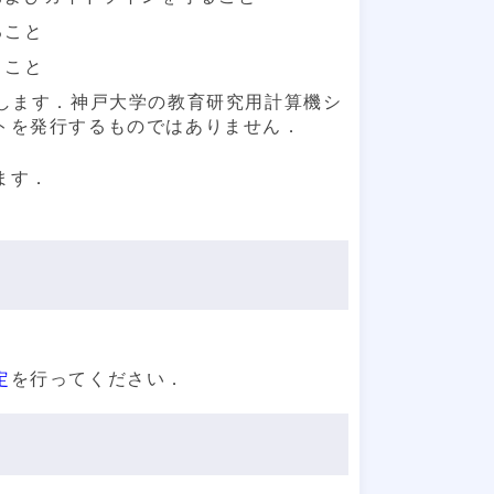
ること
うこと
行します．神戸大学の教育研究用計算機シ
トを発行するものではありません．
ます．
定
を行ってください．