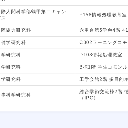
国際人間科学部鶴甲第二キャン
F158情報処理教育室
パス
国際協力研究科
六甲台第5学舎4階 4
保健学研究科
C302ラーニングコ
農学研究科
D103情報処理教室
理学研究科
B棟1階 学生コモン
工学研究科
工学会館2階 多目的
総合学術交流棟2階 
海事科学研究科
（IPC）