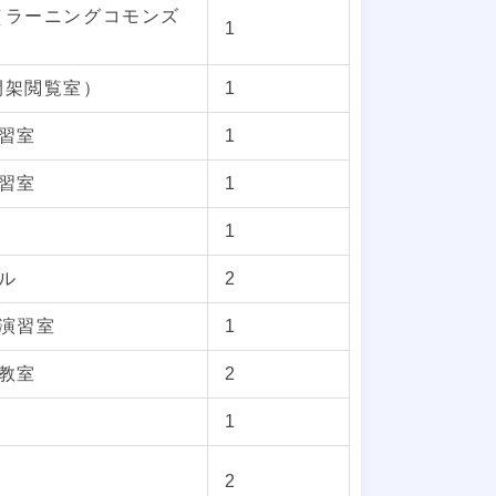
（ラーニングコモンズ
1
開架閲覧室）
1
演習室
1
演習室
1
1
ル
2
理演習室
1
理教室
2
1
2