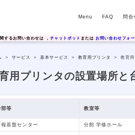
Menu
FAQ
問合
関するお問い合わせは ，
チャットボット
または
お問い合わせフォ
ム
>
サービス
>
基本サービス
>
教育用プリンタ
>
教育用
育用プリンタの設置場所と
学部等
教室等
情報基盤センター
分館 学修ホール