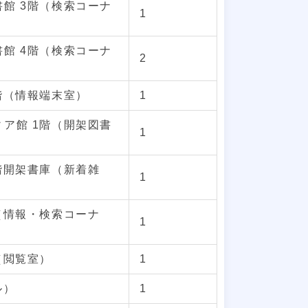
館 3階（検索コーナ
1
館 4階（検索コーナ
2
階（情報端末室）
1
ア館 1階（開架図書
1
階開架書庫（新着雑
1
（情報・検索コーナ
1
（閲覧室）
1
ル）
1