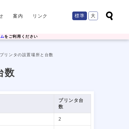
標準
大
せ
案内
リンク
ーム
をご利用ください
プリンタの設置場所と台数
台数
プリンタ台
数
2