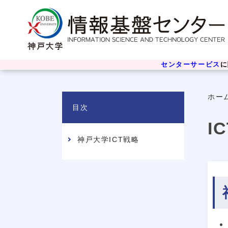
センターサービス
に
ホー
目次
I
神戸大学ICT戦略